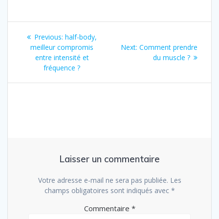
Navigation
Previous
Previous:
half-body,
de
post:
Next
meilleur compromis
Next:
Comment prendre
post:
entre intensité et
du muscle ?
l’article
fréquence ?
Laisser un commentaire
Votre adresse e-mail ne sera pas publiée.
Les
champs obligatoires sont indiqués avec
*
Commentaire
*