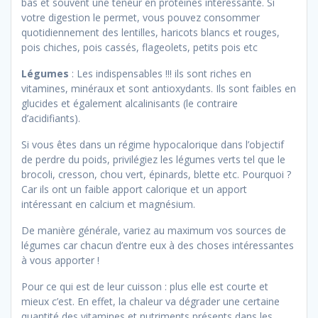
bas et souvent une teneur en protéines intéressante. Si
votre digestion le permet, vous pouvez consommer
quotidiennement des lentilles, haricots blancs et rouges,
pois chiches, pois cassés, flageolets, petits pois etc
Légumes
: Les indispensables !!! ils sont riches en
vitamines, minéraux et sont antioxydants. Ils sont faibles en
glucides et également alcalinisants (le contraire
d’acidifiants).
Si vous êtes dans un régime hypocalorique dans l’objectif
de perdre du poids, privilégiez les légumes verts tel que le
brocoli, cresson, chou vert, épinards, blette etc. Pourquoi ?
Car ils ont un faible apport calorique et un apport
intéressant en calcium et magnésium.
De manière générale, variez au maximum vos sources de
légumes car chacun d’entre eux à des choses intéressantes
à vous apporter !
Pour ce qui est de leur cuisson : plus elle est courte et
mieux c’est. En effet, la chaleur va dégrader une certaine
quantité des vitamines et nutriments présents dans les