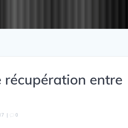
 récupération entre
17
|
0