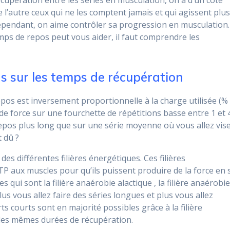
upération entre les séries en musculation, on a d’un côté
l’autre ceux qui ne les comptent jamais et qui agissent plus
. Cependant, on aime contrôler sa progression en musculation.
s de repos peut vous aider, il faut comprendre les
s sur les temps de récupération
pos est inversement proportionnelle à la charge utilisée (%
e force sur une fourchette de répétitions basse entre 1 et 
 repos plus long que sur une série moyenne où vous allez vis
t dû ?
es différentes filières énergétiques. Ces filières
TP aux muscles pour qu’ils puissent produire de la force en 
tes qui sont la filière anaérobie alactique , la filière anaérobi
plus vous allez faire des séries longues et plus vous allez
ts courts sont en majorité possibles grâce à la filière
s les mêmes durées de récupération.