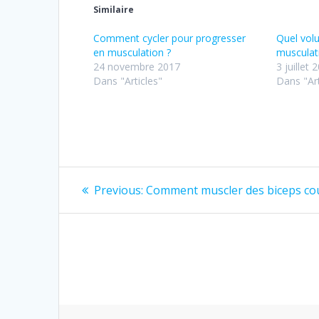
Similaire
Comment cycler pour progresser
Quel vol
en musculation ?
musculat
24 novembre 2017
3 juillet 
Dans "Articles"
Dans "Art
Navigation
Previous
Previous:
Comment muscler des biceps cou
post:
de
l’article