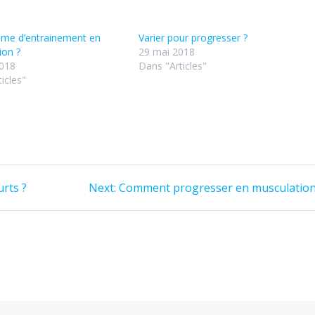
ume d’entrainement en
Varier pour progresser ?
ion ?
29 mai 2018
2018
Dans "Articles"
icles"
Next
rts ?
Next:
Comment progresser en musculation
post: