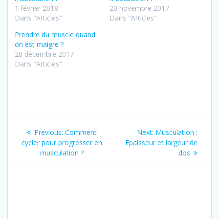
1 février 2018
20 novembre 2017
Dans "Articles"
Dans "Articles"
Prendre du muscle quand
on est maigre ?
28 décembre 2017
Dans "Articles"
Navigation
Previous
Next
Previous:
Comment
Next:
Musculation :
de
post:
post:
cycler pour progresser en
Epaisseur et largeur de
musculation ?
dos
l’article